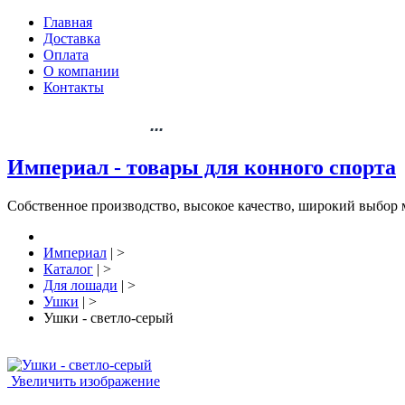
Главная
Доставка
Оплата
О компании
Контакты
+7 904-061-88-36
...
Империал - товары для конного спорта
Собственное производство, высокое качество, широкий выбор 
Империал
| >
Каталог
| >
Для лошади
| >
Ушки
| >
Ушки - светло-серый
Увеличить изображение